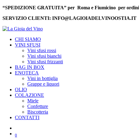
“SPEDIZIONE GRATUITA” per Roma e Fiumicino per ordini s
SERVIZIO CLIENTI: INFO@LAGIOIADELVINOOSTIA.IT
CHI SIAMO
VINI SFUSI
Vini sfusi rossi
Vini sfusi bianchi
Vini sfusi frizzanti
BAG IN BOX
ENOTECA
Vini in bottiglia
Grappe e liquori
OLIO
COLAZIONE
Miele
Confetture
Biscotteria
CONTATTI
0