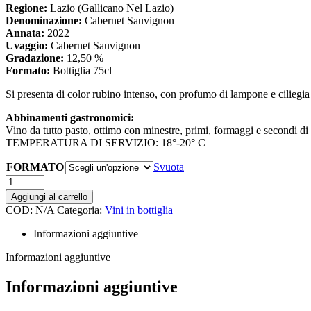
Regione:
Lazio (Gallicano Nel Lazio)
€42,00
Denominazione:
Cabernet Sauvignon
Annata:
2022
Uvaggio:
Cabernet Sauvignon
Gradazione:
12,50 %
Formato:
Bottiglia 75cl
Si presenta di color rubino intenso, con profumo di lampone e ciliegia
Abbinamenti gastronomici:
Vino da tutto pasto, ottimo con minestre, primi, formaggi e secondi di
TEMPERATURA DI SERVIZIO: 18°-20° C
FORMATO
Svuota
Cabernet
Sauvignon
Aggiungi al carrello
(3-
COD:
N/A
Categoria:
Vini in bottiglia
6
Bottiglie
Informazioni aggiuntive
cl75)
quantità
Informazioni aggiuntive
Informazioni aggiuntive