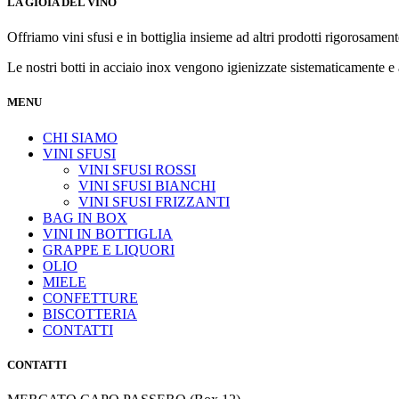
LA GIOIA DEL VINO
€34,00
a
Offriamo vini sfusi e in bottiglia insieme ad altri prodotti rigorosamente
€68,00
Le nostri botti in acciaio inox vengono igienizzate sistematicamente e
MENU
CHI SIAMO
VINI SFUSI
VINI SFUSI ROSSI
VINI SFUSI BIANCHI
VINI SFUSI FRIZZANTI
BAG IN BOX
VINI IN BOTTIGLIA
GRAPPE E LIQUORI
OLIO
MIELE
CONFETTURE
BISCOTTERIA
CONTATTI
CONTATTI