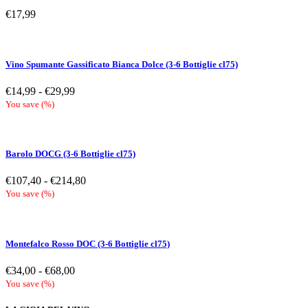
€
17,99
Vino Spumante Gassificato Bianca Dolce (3-6 Bottiglie cl75)
Fascia
€
14,99
-
€
29,99
di
You save
(
%)
prezzo:
da
€14,99
a
Barolo DOCG (3-6 Bottiglie cl75)
€29,99
Fascia
€
107,40
-
€
214,80
di
You save
(
%)
prezzo:
da
€107,40
a
Montefalco Rosso DOC (3-6 Bottiglie cl75)
€214,80
Fascia
€
34,00
-
€
68,00
di
You save
(
%)
prezzo:
da