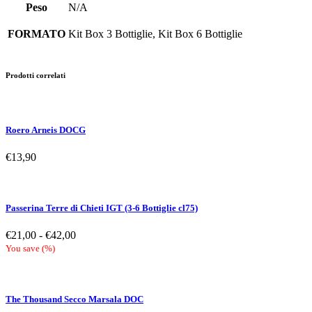
Peso
N/A
FORMATO
Kit Box 3 Bottiglie, Kit Box 6 Bottiglie
Prodotti correlati
Roero Arneis DOCG
€
13,90
Passerina Terre di Chieti IGT (3-6 Bottiglie cl75)
Fascia
€
21,00
-
€
42,00
di
You save
(
%)
prezzo:
da
€21,00
a
The Thousand Secco Marsala DOC
€42,00