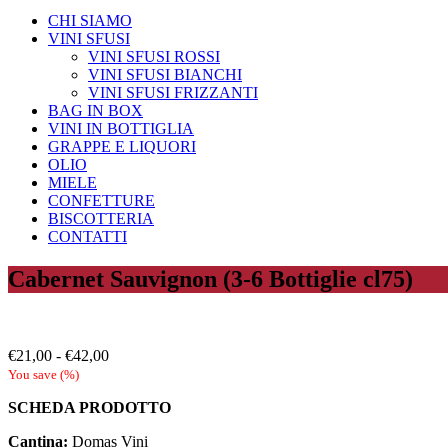
CHI SIAMO
VINI SFUSI
VINI SFUSI ROSSI
VINI SFUSI BIANCHI
VINI SFUSI FRIZZANTI
BAG IN BOX
VINI IN BOTTIGLIA
GRAPPE E LIQUORI
OLIO
MIELE
CONFETTURE
BISCOTTERIA
CONTATTI
Cabernet Sauvignon (3-6 Bottiglie cl75)
Fascia
€
21,00
-
€
42,00
di
You save
(
%)
prezzo:
SCHEDA PRODOTTO
da
€21,00
Cantina:
Domas Vini
a