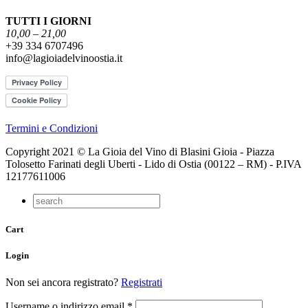
TUTTI I GIORNI
10,00 – 21,00
+39 334 6707496
info@lagioiadelvinoostia.it
Termini e Condizioni
Copyright 2021 © La Gioia del Vino di Blasini Gioia - Piazza
Tolosetto Farinati degli Uberti - Lido di Ostia (00122 – RM) - P.IVA
12177611006
Cart
Login
Non sei ancora registrato?
Registrati
Username o indirizzo email
*