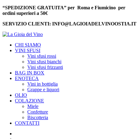
“SPEDIZIONE GRATUITA” per Roma e Fiumicino per
ordini superiori a 50€
SERVIZIO CLIENTI: INFO@LAGIOIADELVINOOSTIA.IT
CHI SIAMO
VINI SFUSI
Vini sfusi rossi
Vini sfusi bianchi
Vini sfusi frizzanti
BAG IN BOX
ENOTECA
Vini in bottiglia
Grappe e liquori
OLIO
COLAZIONE
Miele
Confetture
Biscotteria
CONTATTI