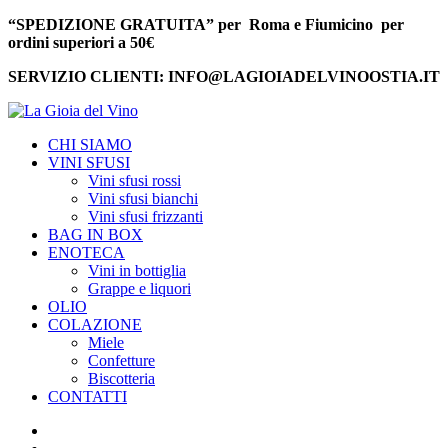
“SPEDIZIONE GRATUITA” per Roma e Fiumicino per
ordini superiori a 50€
SERVIZIO CLIENTI: INFO@LAGIOIADELVINOOSTIA.IT
CHI SIAMO
VINI SFUSI
Vini sfusi rossi
Vini sfusi bianchi
Vini sfusi frizzanti
BAG IN BOX
ENOTECA
Vini in bottiglia
Grappe e liquori
OLIO
COLAZIONE
Miele
Confetture
Biscotteria
CONTATTI