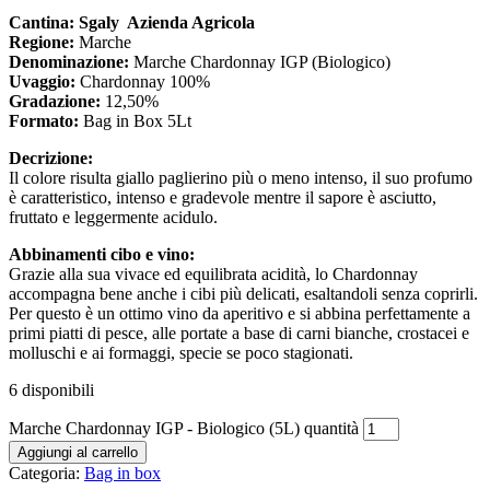
Cantina: Sgaly Azienda Agricola
Regione:
Marche
Denominazione:
Marche Chardonnay IGP (Biologico)
Uvaggio:
Chardonnay 100%
Gradazione:
12,50%
Formato:
Bag in Box 5Lt
Decrizione:
Il colore risulta giallo paglierino più o meno intenso, il suo profumo
è caratteristico, intenso e gradevole mentre il sapore è asciutto,
fruttato e leggermente acidulo.
Abbinamenti cibo e vino:
Grazie alla sua vivace ed equilibrata acidità, lo Chardonnay
accompagna bene anche i cibi più delicati, esaltandoli senza coprirli.
Per questo è un ottimo vino da aperitivo e si abbina perfettamente a
primi piatti di pesce, alle portate a base di carni bianche, crostacei e
molluschi e ai formaggi, specie se poco stagionati.
6 disponibili
Marche Chardonnay IGP - Biologico (5L) quantità
Aggiungi al carrello
Categoria:
Bag in box