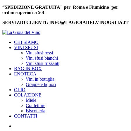
“SPEDIZIONE GRATUITA” per Roma e Fiumicino per
ordini superiori a 50€
SERVIZIO CLIENTI: INFO@LAGIOIADELVINOOSTIA.IT
CHI SIAMO
VINI SFUSI
Vini sfusi rossi
Vini sfusi bianchi
Vini sfusi frizzanti
BAG IN BOX
ENOTECA
Vini in bottiglia
Grappe e liquori
OLIO
COLAZIONE
Miele
Confetture
Biscotteria
CONTATTI