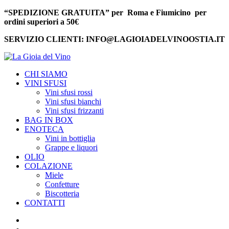
“SPEDIZIONE GRATUITA” per Roma e Fiumicino per
ordini superiori a 50€
SERVIZIO CLIENTI: INFO@LAGIOIADELVINOOSTIA.IT
CHI SIAMO
VINI SFUSI
Vini sfusi rossi
Vini sfusi bianchi
Vini sfusi frizzanti
BAG IN BOX
ENOTECA
Vini in bottiglia
Grappe e liquori
OLIO
COLAZIONE
Miele
Confetture
Biscotteria
CONTATTI