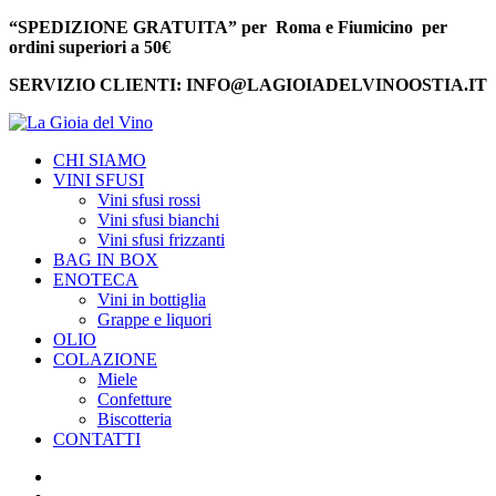
“SPEDIZIONE GRATUITA” per Roma e Fiumicino per
ordini superiori a 50€
SERVIZIO CLIENTI: INFO@LAGIOIADELVINOOSTIA.IT
CHI SIAMO
VINI SFUSI
Vini sfusi rossi
Vini sfusi bianchi
Vini sfusi frizzanti
BAG IN BOX
ENOTECA
Vini in bottiglia
Grappe e liquori
OLIO
COLAZIONE
Miele
Confetture
Biscotteria
CONTATTI