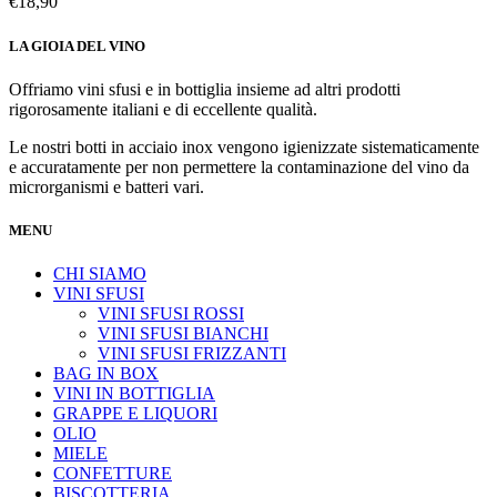
€
18,90
LA GIOIA DEL VINO
Offriamo vini sfusi e in bottiglia insieme ad altri prodotti
rigorosamente italiani e di eccellente qualità.
Le nostri botti in acciaio inox vengono igienizzate sistematicamente
e accuratamente per non permettere la contaminazione del vino da
microrganismi e batteri vari.
MENU
CHI SIAMO
VINI SFUSI
VINI SFUSI ROSSI
VINI SFUSI BIANCHI
VINI SFUSI FRIZZANTI
BAG IN BOX
VINI IN BOTTIGLIA
GRAPPE E LIQUORI
OLIO
MIELE
CONFETTURE
BISCOTTERIA