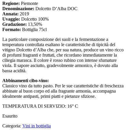
Regione:
Piemonte
Denominazione:
Dolcetto D’Alba DOC
Annata:
2019
Uvaggio:
Dolcetto 100%
Gradazione:
13,50%
Formato:
Bottiglia 75cl
La particolare composizione dei suoli e la fermentazione a
temperatura controllata esaltano le caratteristiche di tipicità del
vitigno Dolcetto d’Alba che, per sua natura, produce un vino ricco
di profumi fragranti e fruttati, che ricordano immediatamente la
ciliegia marasca. Il colore è rosso rubino con intense sfumature
viola. Il sapore asciutto, gradevolmente armonico, è dovuto alla
bassa acidità.
Abbinamenti cibo-vino:
Classico vino da tutto pasto. Per le sue caratteristiche di freschezza
abbinate al buon corpo ed alla fragrante armonia, accompagna
idealmente antipasti, primi piatti e pietanze sfiziose.
TEMPERATURA DI SERVIZIO: 16° C
Esaurito
Categoria:
Vini in bottiglia