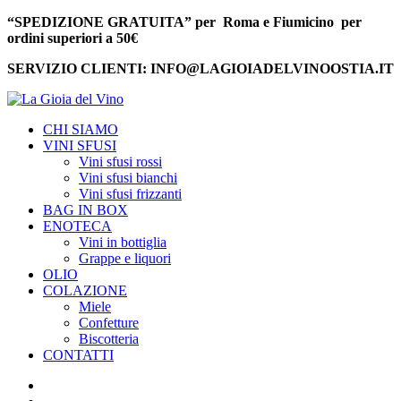
“SPEDIZIONE GRATUITA” per Roma e Fiumicino per
ordini superiori a 50€
SERVIZIO CLIENTI: INFO@LAGIOIADELVINOOSTIA.IT
CHI SIAMO
VINI SFUSI
Vini sfusi rossi
Vini sfusi bianchi
Vini sfusi frizzanti
BAG IN BOX
ENOTECA
Vini in bottiglia
Grappe e liquori
OLIO
COLAZIONE
Miele
Confetture
Biscotteria
CONTATTI