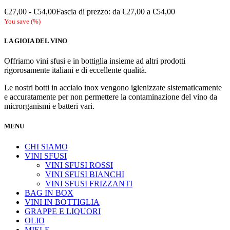
€
27,00
-
€
54,00
Fascia di prezzo: da €27,00 a €54,00
You save
(
%)
LA GIOIA DEL VINO
Offriamo vini sfusi e in bottiglia insieme ad altri prodotti
rigorosamente italiani e di eccellente qualità.
Le nostri botti in acciaio inox vengono igienizzate sistematicamente
e accuratamente per non permettere la contaminazione del vino da
microrganismi e batteri vari.
MENU
CHI SIAMO
VINI SFUSI
VINI SFUSI ROSSI
VINI SFUSI BIANCHI
VINI SFUSI FRIZZANTI
BAG IN BOX
VINI IN BOTTIGLIA
GRAPPE E LIQUORI
OLIO
MIELE