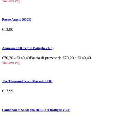
You save
(
%)
Roero Arneis DOCG
€
13,90
Amarone DOCG (3-6 Bottiglie cl75)
€
70,20
-
€
140,40
Fascia di prezzo: da €70,20 a €140,40
You save
(
%)
The Thousand Secco Marsala DOC
€
17,99
Cannonau di Sardegna DOC (3-6 Bottiglie cl75)