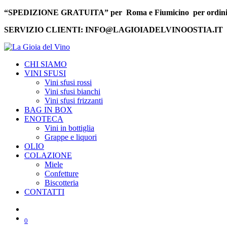
“SPEDIZIONE GRATUITA” per Roma e Fiumicino per ordini s
SERVIZIO CLIENTI: INFO@LAGIOIADELVINOOSTIA.IT
CHI SIAMO
VINI SFUSI
Vini sfusi rossi
Vini sfusi bianchi
Vini sfusi frizzanti
BAG IN BOX
ENOTECA
Vini in bottiglia
Grappe e liquori
OLIO
COLAZIONE
Miele
Confetture
Biscotteria
CONTATTI
0