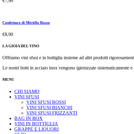
€
7,90
Confettura di Mirtillo Rosso
€
8,90
LA GIOIA DEL VINO
Offriamo vini sfusi e in bottiglia insieme ad altri prodotti rigorosamente
Le nostri botti in acciaio inox vengono igienizzate sistematicamente e
MENU
CHI SIAMO
VINI SFUSI
VINI SFUSI ROSSI
VINI SFUSI BIANCHI
VINI SFUSI FRIZZANTI
BAG IN BOX
VINI IN BOTTIGLIA
GRAPPE E LIQUORI