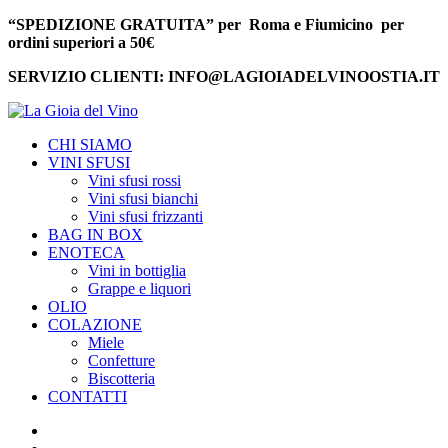
“SPEDIZIONE GRATUITA” per Roma e Fiumicino per
ordini superiori a 50€
SERVIZIO CLIENTI: INFO@LAGIOIADELVINOOSTIA.IT
CHI SIAMO
VINI SFUSI
Vini sfusi rossi
Vini sfusi bianchi
Vini sfusi frizzanti
BAG IN BOX
ENOTECA
Vini in bottiglia
Grappe e liquori
OLIO
COLAZIONE
Miele
Confetture
Biscotteria
CONTATTI