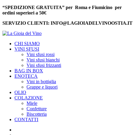
“SPEDIZIONE GRATUITA” per Roma e Fiumicino per
ordini superiori a 50€
SERVIZIO CLIENTI: INFO@LAGIOIADELVINOOSTIA.IT
CHI SIAMO
VINI SFUSI
Vini sfusi rossi
Vini sfusi bianchi
Vini sfusi frizzanti
BAG IN BOX
ENOTECA
Vini in bottiglia
Grappe e liquori
OLIO
COLAZIONE
Miele
Confetture
Biscotteria
CONTATTI