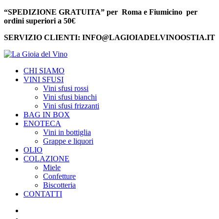
“SPEDIZIONE GRATUITA” per Roma e Fiumicino per
ordini superiori a 50€
SERVIZIO CLIENTI: INFO@LAGIOIADELVINOOSTIA.IT
CHI SIAMO
VINI SFUSI
Vini sfusi rossi
Vini sfusi bianchi
Vini sfusi frizzanti
BAG IN BOX
ENOTECA
Vini in bottiglia
Grappe e liquori
OLIO
COLAZIONE
Miele
Confetture
Biscotteria
CONTATTI