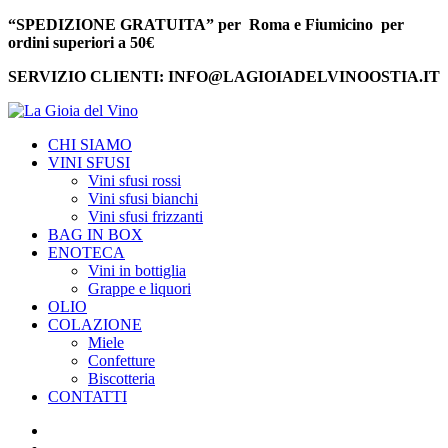
“SPEDIZIONE GRATUITA” per Roma e Fiumicino per
ordini superiori a 50€
SERVIZIO CLIENTI: INFO@LAGIOIADELVINOOSTIA.IT
CHI SIAMO
VINI SFUSI
Vini sfusi rossi
Vini sfusi bianchi
Vini sfusi frizzanti
BAG IN BOX
ENOTECA
Vini in bottiglia
Grappe e liquori
OLIO
COLAZIONE
Miele
Confetture
Biscotteria
CONTATTI