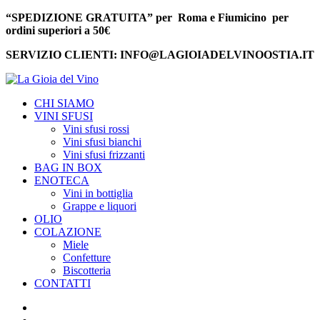
“SPEDIZIONE GRATUITA” per Roma e Fiumicino per
ordini superiori a 50€
SERVIZIO CLIENTI: INFO@LAGIOIADELVINOOSTIA.IT
CHI SIAMO
VINI SFUSI
Vini sfusi rossi
Vini sfusi bianchi
Vini sfusi frizzanti
BAG IN BOX
ENOTECA
Vini in bottiglia
Grappe e liquori
OLIO
COLAZIONE
Miele
Confetture
Biscotteria
CONTATTI