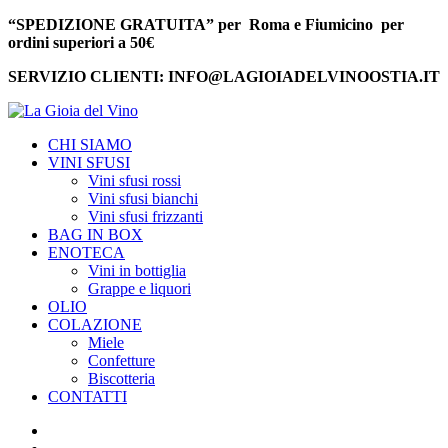
“SPEDIZIONE GRATUITA” per Roma e Fiumicino per
ordini superiori a 50€
SERVIZIO CLIENTI: INFO@LAGIOIADELVINOOSTIA.IT
CHI SIAMO
VINI SFUSI
Vini sfusi rossi
Vini sfusi bianchi
Vini sfusi frizzanti
BAG IN BOX
ENOTECA
Vini in bottiglia
Grappe e liquori
OLIO
COLAZIONE
Miele
Confetture
Biscotteria
CONTATTI