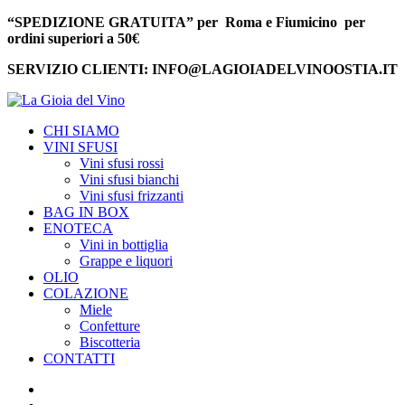
“SPEDIZIONE GRATUITA” per Roma e Fiumicino per
ordini superiori a 50€
SERVIZIO CLIENTI: INFO@LAGIOIADELVINOOSTIA.IT
CHI SIAMO
VINI SFUSI
Vini sfusi rossi
Vini sfusi bianchi
Vini sfusi frizzanti
BAG IN BOX
ENOTECA
Vini in bottiglia
Grappe e liquori
OLIO
COLAZIONE
Miele
Confetture
Biscotteria
CONTATTI