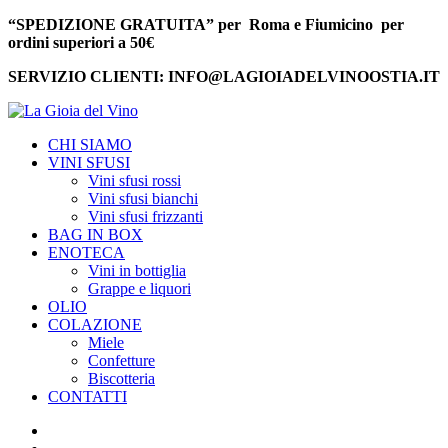
“SPEDIZIONE GRATUITA” per Roma e Fiumicino per
ordini superiori a 50€
SERVIZIO CLIENTI: INFO@LAGIOIADELVINOOSTIA.IT
CHI SIAMO
VINI SFUSI
Vini sfusi rossi
Vini sfusi bianchi
Vini sfusi frizzanti
BAG IN BOX
ENOTECA
Vini in bottiglia
Grappe e liquori
OLIO
COLAZIONE
Miele
Confetture
Biscotteria
CONTATTI