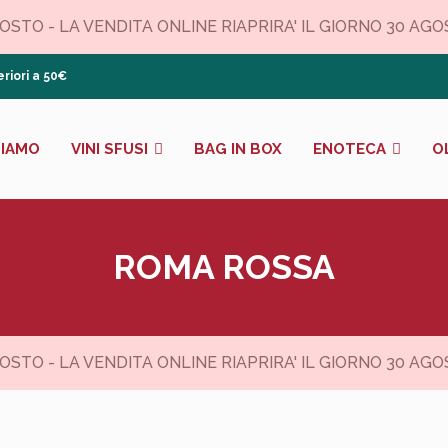
TO - LA VENDITA ONLINE RIAPRIRA' IL GIORNO 30 AGOSTO
riori a 50€
SIAMO
VINI SFUSI
BAG IN BOX
ENOTECA
O
ROMA ROSSA
TO - LA VENDITA ONLINE RIAPRIRA' IL GIORNO 30 AGOSTO