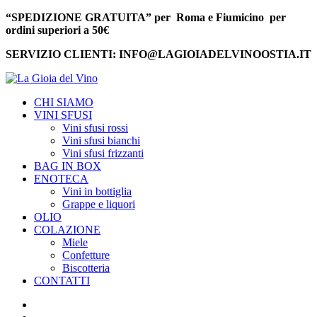
“SPEDIZIONE GRATUITA” per Roma e Fiumicino per
ordini superiori a 50€
SERVIZIO CLIENTI: INFO@LAGIOIADELVINOOSTIA.IT
CHI SIAMO
VINI SFUSI
Vini sfusi rossi
Vini sfusi bianchi
Vini sfusi frizzanti
BAG IN BOX
ENOTECA
Vini in bottiglia
Grappe e liquori
OLIO
COLAZIONE
Miele
Confetture
Biscotteria
CONTATTI