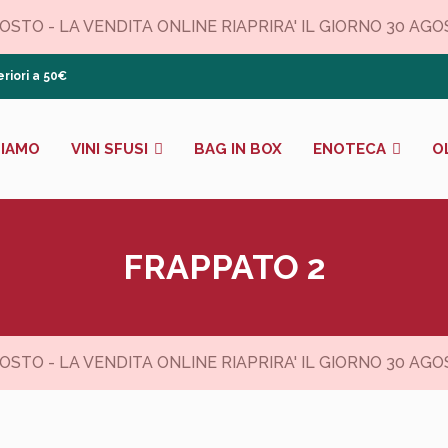
TO - LA VENDITA ONLINE RIAPRIRA' IL GIORNO 30 AGOSTO
riori a 50€
SIAMO
VINI SFUSI
BAG IN BOX
ENOTECA
O
FRAPPATO 2
TO - LA VENDITA ONLINE RIAPRIRA' IL GIORNO 30 AGOSTO