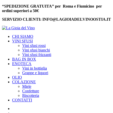
“SPEDIZIONE GRATUITA” per Roma e Fiumicino per
ordini superiori a 50€
SERVIZIO CLIENTI: INFO@LAGIOIADELVINOOSTIA.IT
CHI SIAMO
VINI SFUSI
Vini sfusi rossi
Vini sfusi bianchi
Vini sfusi frizzanti
BAG IN BOX
ENOTECA
Vini in bottiglia
Grappe e liquori
OLIO
COLAZIONE
Miele
Confetture
Biscotteria
CONTATTI