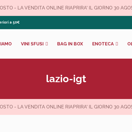
TO - LA VENDITA ONLINE RIAPRIRA' IL GIORNO 30 AGOSTO
riori a 50€
SIAMO
VINI SFUSI
BAG IN BOX
ENOTECA
O
lazio-igt
TO - LA VENDITA ONLINE RIAPRIRA' IL GIORNO 30 AGOSTO